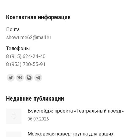
Контактная информация
Почта
showtime62@mail.ru
Телефоны
8 (915) 624-24-40
8 (953) 730-55-91
Ищите нас:
Страница
Страница
Страница
Страница
Twitter
Вконтакте
Blog
Telegram
открывается
открывается
Livejournal
открывается
Недавние публикации
в
в
открывается
в
Бэкстейдж проекта «Театральный поезд»
новом
новом
в
новом
06.07.2026
окне
окне
новом
окне
окне
Московская кавер-группа для ваших