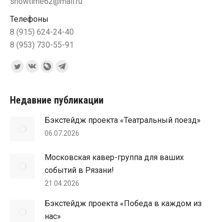
showtime62@mail.ru
Телефоны
8 (915) 624-24-40
8 (953) 730-55-91
Ищите нас:
Страница
Страница
Страница
Страница
Twitter
Вконтакте
Blog
Telegram
открывается
открывается
Livejournal
открывается
Недавние публикации
в
в
открывается
в
Бэкстейдж проекта «Театральный поезд»
новом
новом
в
новом
06.07.2026
окне
окне
новом
окне
окне
Московская кавер-группа для ваших
событий в Рязани!
21.04.2026
Бэкстейдж проекта «Победа в каждом из
нас»