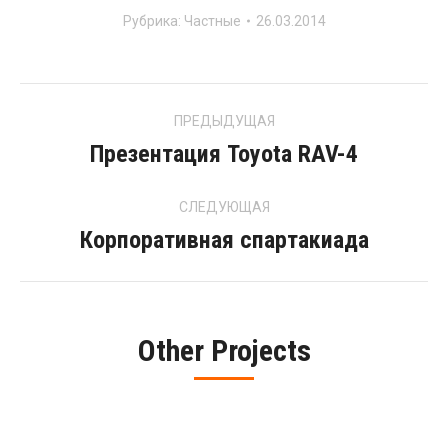
Рубрика:
Частные
26.03.2014
Project
ПРЕДЫДУЩАЯ
navigation
Презентация Toyota RAV-4
Previous
project:
СЛЕДУЮЩАЯ
Корпоративная спартакиада
Next
project:
Other Projects