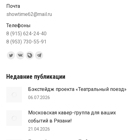
Почта
showtime62@mail.ru
Телефоны
8 (915) 624-24-40
8 (953) 730-55-91
Ищите нас:
Страница
Страница
Страница
Страница
Twitter
Вконтакте
Blog
Telegram
открывается
открывается
Livejournal
открывается
Недавние публикации
в
в
открывается
в
Бэкстейдж проекта «Театральный поезд»
новом
новом
в
новом
06.07.2026
окне
окне
новом
окне
окне
Московская кавер-группа для ваших
событий в Рязани!
21.04.2026