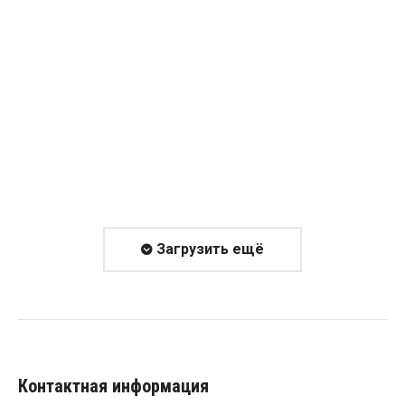
разработали концепцию мероприятия, а
наш заказчик согласовал ее в
представительстве «Мерседес-Бенц» в
Москве. Мы уже неоднократно проходили
этот путь от идеи до благодарных гостей, и
не только с Мерседесом…
Загрузить ещё
Контактная информация