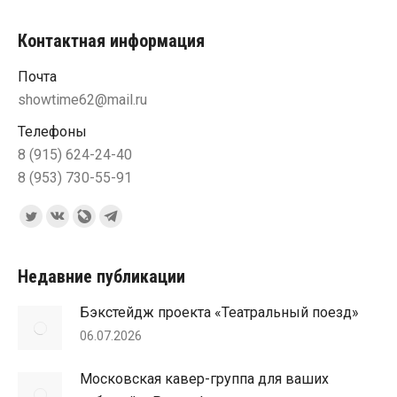
Контактная информация
Почта
showtime62@mail.ru
Телефоны
8 (915) 624-24-40
8 (953) 730-55-91
Ищите нас:
Страница
Страница
Страница
Страница
Twitter
Вконтакте
Blog
Telegram
открывается
открывается
Livejournal
открывается
Недавние публикации
в
в
открывается
в
Бэкстейдж проекта «Театральный поезд»
новом
новом
в
новом
06.07.2026
окне
окне
новом
окне
окне
Московская кавер-группа для ваших