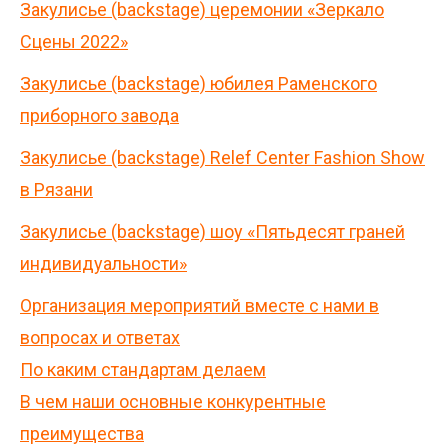
Закулисье (backstage) церемонии «Зеркало
Сцены 2022»
Закулисье (backstage) юбилея Раменского
приборного завода
Закулисье (backstage) Relef Center Fashion Show
в Рязани
Закулисье (backstage) шоу «Пятьдесят граней
индивидуальности»
Организация мероприятий вместе с нами в
вопросах и ответах
По каким стандартам делаем
В чем наши основные конкурентные
преимущества