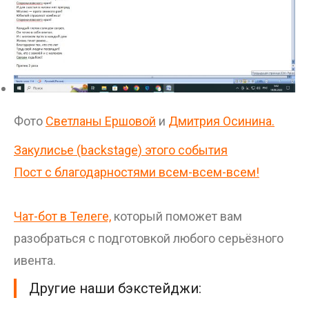
Фото
Светланы Ершовой
и
Дмитрия Осинина.
Закулисье (backstage) этого события
Пост с благодарностями всем-всем-всем!
Чат-бот в Телеге,
который поможет вам
разобраться с подготовкой любого серьёзного
ивента.
Другие наши бэкстейджи: