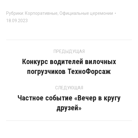
Рубрики:
Корпоративные
,
Официальные церемонии
18.09.2023
Project
ПРЕДЫДУЩАЯ
navigation
Конкурс водителей вилочных
Previous
погрузчиков ТехноФорсаж
project:
СЛЕДУЮЩАЯ
Частное событие «Вечер в кругу
Next
друзей»
project: