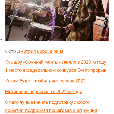
Фото
Дмитрия Вороширина
Как шоу «Сочиняй мечты» заняло в 2020-м году
1 место в федеральном конкурсе Event-прорыв
Каким будет тимбилдинг сезона 2022
Мотивация персонала в 2022-м году
С чего лучше начать подготовку любого
события, подробная пошаговая инструкция