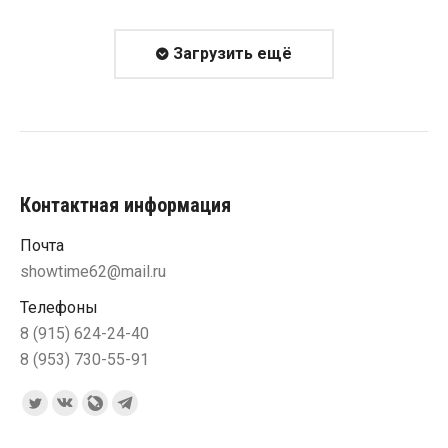
Загрузить ещё
Контактная информация
Почта
showtime62@mail.ru
Телефоны
8 (915) 624-24-40
8 (953) 730-55-91
Ищите нас:
Страница
Страница
Страница
Страница
Twitter
Вконтакте
Blog
Telegram