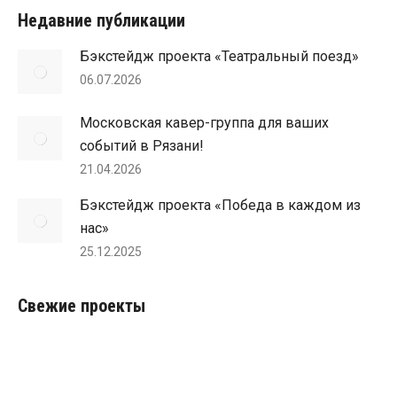
открывается
открывается
Livejournal
открывается
Недавние публикации
в
в
открывается
в
Бэкстейдж проекта «Театральный поезд»
новом
новом
в
новом
06.07.2026
окне
окне
новом
окне
окне
Московская кавер-группа для ваших
событий в Рязани!
21.04.2026
Бэкстейдж проекта «Победа в каждом из
нас»
25.12.2025
Свежие проекты