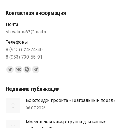
Контактная информация
Почта
showtime62@mail.ru
Телефоны
8 (915) 624-24-40
8 (953) 730-55-91
Ищите нас:
Страница
Страница
Страница
Страница
Twitter
Вконтакте
Blog
Telegram
открывается
открывается
Livejournal
открывается
Недавние публикации
в
в
открывается
в
Бэкстейдж проекта «Театральный поезд»
новом
новом
в
новом
06.07.2026
окне
окне
новом
окне
окне
Московская кавер-группа для ваших