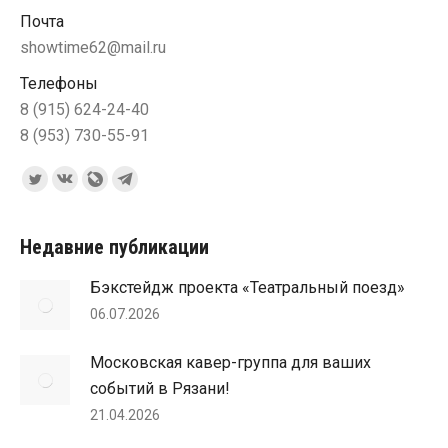
Почта
showtime62@mail.ru
Телефоны
8 (915) 624-24-40
8 (953) 730-55-91
Ищите нас:
Страница
Страница
Страница
Страница
Twitter
Вконтакте
Blog
Telegram
открывается
открывается
Livejournal
открывается
Недавние публикации
в
в
открывается
в
Бэкстейдж проекта «Театральный поезд»
новом
новом
в
новом
06.07.2026
окне
окне
новом
окне
окне
Московская кавер-группа для ваших
событий в Рязани!
21.04.2026