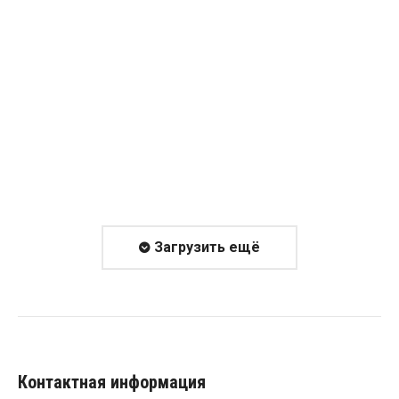
одной, так и в другой среде!
А один из использованных на презентации
древнейших инструментов в мире,
изобретённый австралийскими
аборигенами, был изготовлен специально
для ШоуТайм на заказ в Екатеринбурге…
Загрузить ещё
Контактная информация