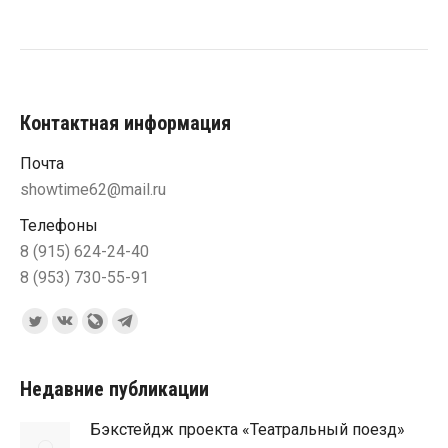
Контактная информация
Почта
showtime62@mail.ru
Телефоны
8 (915) 624-24-40
8 (953) 730-55-91
Ищите нас:
Страница
Страница
Страница
Страница
Twitter
Вконтакте
Blog
Telegram
открывается
открывается
Livejournal
открывается
Недавние публикации
в
в
открывается
в
Бэкстейдж проекта «Театральный поезд»
новом
новом
в
новом