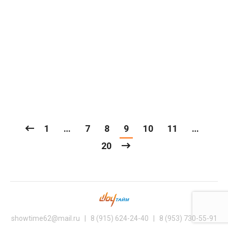
декоративные стены, скрывающие две из
восьми колонн зала.
Общее энергопотребление размещенного
в зале светового, звукового оборудования
и экранов — 90 кВт…
1
…
7
8
9
10
11
…
20
showtime62@mail.ru | 8 (915) 624-24-40 | 8 (953) 730-55-91