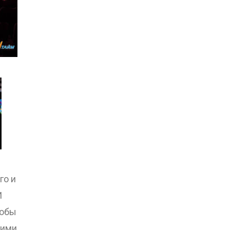
го и
И
тобы
шими