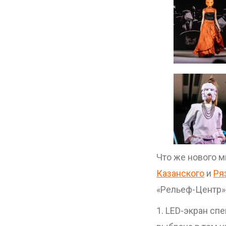
Что же нового м
Казанского
и
Ря
«Рельеф-Центр»
1. LED-экран сп