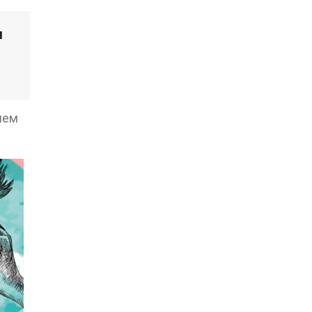
м
нем