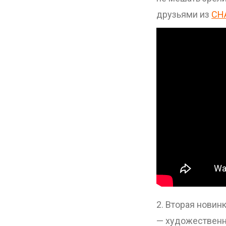
друзьями из
CH
2. Вторая новин
— художественн